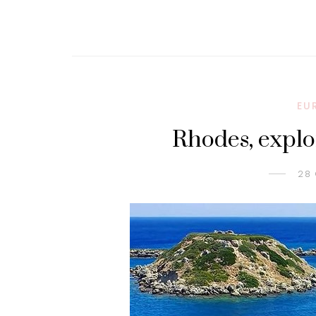
EU
Rhodes, explor
28