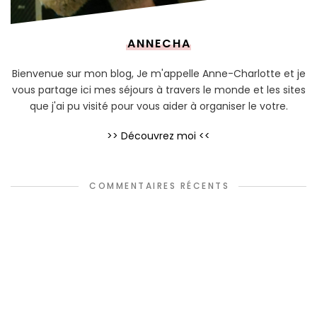
ANNECHA
Bienvenue sur mon blog, Je m'appelle Anne-Charlotte et je
vous partage ici mes séjours à travers le monde et les sites
que j'ai pu visité pour vous aider à organiser le votre.
>> Découvrez moi <<
COMMENTAIRES RÉCENTS
Cindy G
dans
Les 20 villes à visiter autour de Paris
Chloé Deroy
dans
Les meilleurs glaciers de Paris
Christine
dans
Lille, la star du Nord
Olivier
dans
Les meilleures cantines végétariennes de Paris